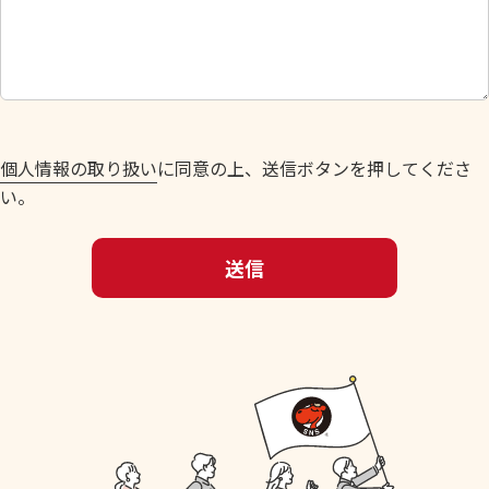
し
て
く
だ
さ
い
個人情報の取り扱い
に同意の上、送信ボタンを押してくださ
。
い。