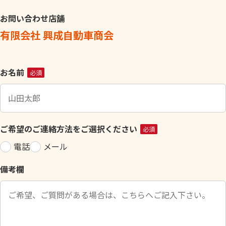
お問い合わせ店舗
有限会社 興成自動車商会
こ
お名前
必須
の
フ
ィ
ー
ご希望のご連絡方法をご選択ください
必須
ル
電話
メール
ド
は
備考欄
空
の
ま
ま
に