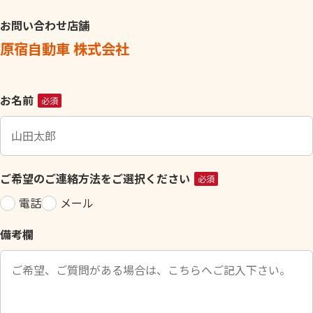
お問い合わせ店舗
原宿自動車 株式会社
こ
お名前
必須
の
フ
ィ
ー
ご希望のご連絡方法をご選択ください
必須
ル
電話
メール
ド
は
備考欄
空
の
ま
ま
に