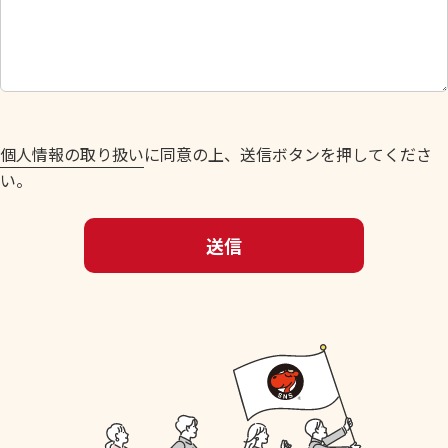
し
て
く
だ
さ
い
個人情報の取り扱い
に同意の上、送信ボタンを押してくださ
。
い。