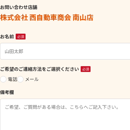
お問い合わせ店舗
株式会社 西自動車商会 南山店
こ
お名前
必須
の
フ
ィ
ー
ご希望のご連絡方法をご選択ください
必須
ル
電話
メール
ド
は
備考欄
空
の
ま
ま
に