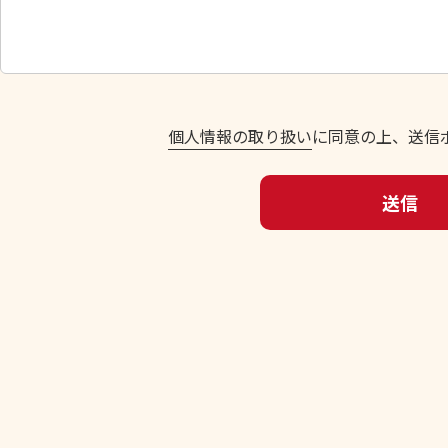
し
て
く
だ
さ
い
個人情報の取り扱い
に同意の上、送信
。