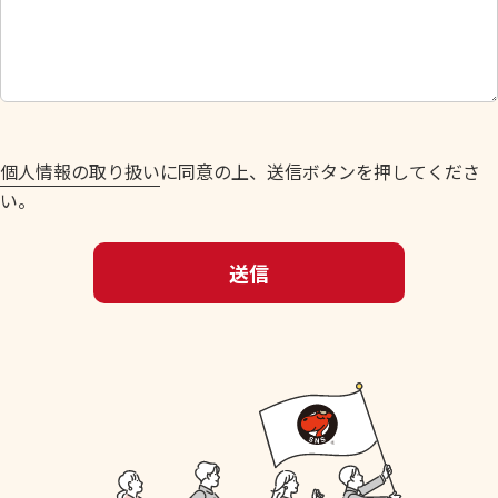
し
て
く
だ
さ
い
個人情報の取り扱い
に同意の上、送信ボタンを押してくださ
。
い。