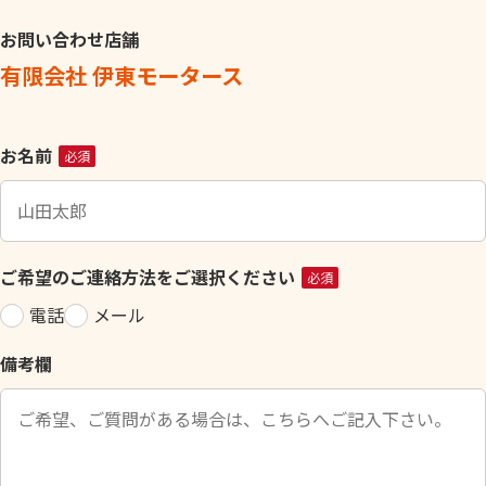
お問い合わせ店舗
有限会社 伊東モータース
こ
お名前
必須
の
フ
ィ
ー
ご希望のご連絡方法をご選択ください
必須
ル
電話
メール
ド
は
備考欄
空
の
ま
ま
に