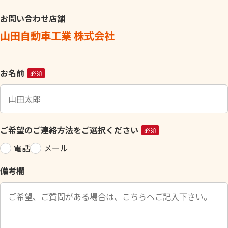
お問い合わせ店舗
山田自動車工業 株式会社
こ
お名前
必須
の
フ
ィ
ー
ご希望のご連絡方法をご選択ください
必須
ル
電話
メール
ド
は
備考欄
空
の
ま
ま
に