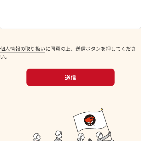
し
て
く
だ
さ
い
個人情報の取り扱い
に同意の上、送信ボタンを押してくださ
。
い。