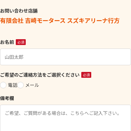
お問い合わせ店舗
有限会社 吉崎モータース スズキアリーナ行方
こ
お名前
必須
の
フ
ィ
ー
ご希望のご連絡方法をご選択ください
必須
ル
電話
メール
ド
は
備考欄
空
の
ま
ま
に