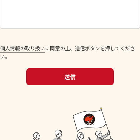
し
て
く
だ
さ
い
個人情報の取り扱い
に同意の上、送信ボタンを押してくださ
。
い。