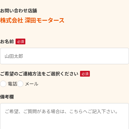
お問い合わせ店舗
株式会社 深田モータース
こ
お名前
必須
の
フ
ィ
ー
ご希望のご連絡方法をご選択ください
必須
ル
電話
メール
ド
は
備考欄
空
の
ま
ま
に