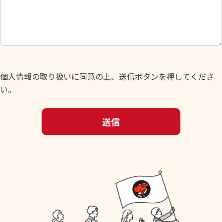
し
て
く
だ
さ
い
個人情報の取り扱い
に同意の上、送信ボタンを押してくださ
。
い。