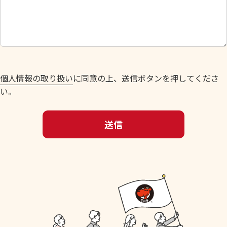
し
て
く
だ
さ
い
個人情報の取り扱い
に同意の上、送信ボタンを押してくださ
。
い。