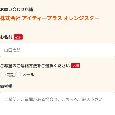
お問い合わせ店舗
株式会社 アイティープラス オレンジスター
こ
お名前
必須
の
フ
ィ
ー
ご希望のご連絡方法をご選択ください
必須
ル
電話
メール
ド
は
備考欄
空
の
ま
ま
に