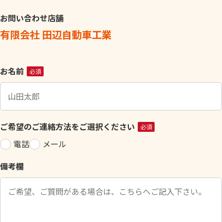
お問い合わせ店舗
有限会社 田辺自動車工業
こ
お名前
必須
の
フ
ィ
ー
ご希望のご連絡方法をご選択ください
必須
ル
電話
メール
ド
は
備考欄
空
の
ま
ま
に