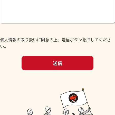
し
て
く
だ
さ
い
個人情報の取り扱い
に同意の上、送信ボタンを押してくださ
。
い。