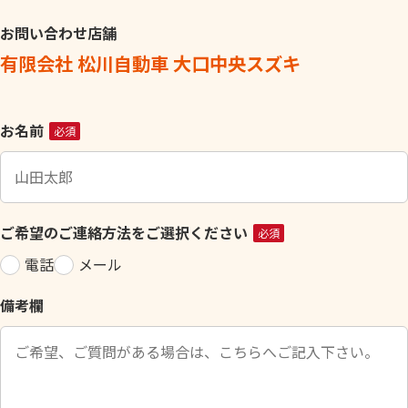
お問い合わせ店舗
有限会社 松川自動車 大口中央スズキ
こ
お名前
必須
の
フ
ィ
ー
ご希望のご連絡方法をご選択ください
必須
ル
電話
メール
ド
は
備考欄
空
の
ま
ま
に