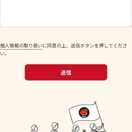
し
て
く
だ
さ
い
個人情報の取り扱い
に同意の上、送信ボタンを押してくださ
。
い。