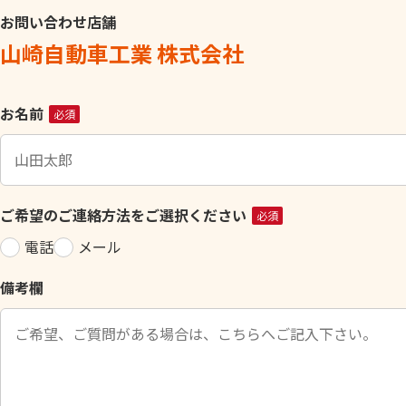
お問い合わせ店舗
山崎自動車工業 株式会社
こ
お名前
必須
の
フ
ィ
ー
ご希望のご連絡方法をご選択ください
必須
ル
電話
メール
ド
は
備考欄
空
の
ま
ま
に