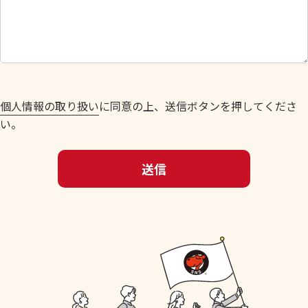
し
て
く
だ
さ
い
個人情報の取り扱い
に同意の上、送信ボタンを押してくださ
。
い。