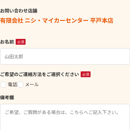
お問い合わせ店舗
有限会社 ニシ・マイカーセンター 平戸本店
こ
お名前
必須
の
フ
ィ
ー
ご希望のご連絡方法をご選択ください
必須
ル
電話
メール
ド
は
備考欄
空
の
ま
ま
に