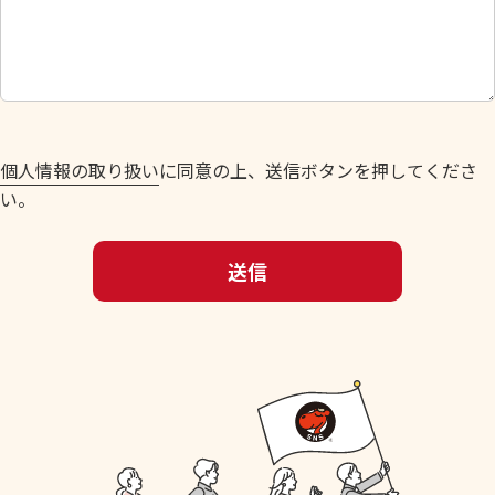
し
て
く
だ
さ
い
個人情報の取り扱い
に同意の上、送信ボタンを押してくださ
。
い。