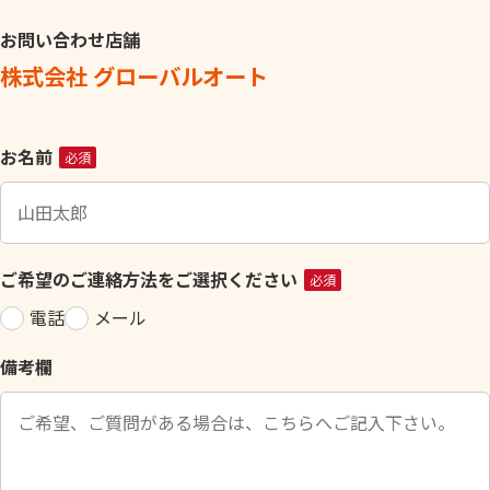
お問い合わせ店舗
株式会社 グローバルオート
こ
お名前
必須
の
フ
ィ
ー
ご希望のご連絡方法をご選択ください
必須
ル
電話
メール
ド
は
備考欄
空
の
ま
ま
に