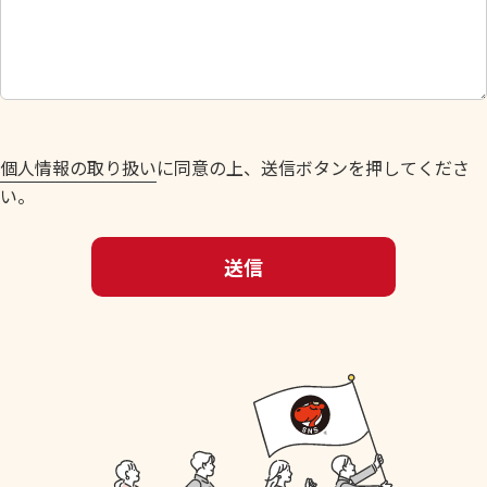
し
て
く
だ
さ
い
個人情報の取り扱い
に同意の上、送信ボタンを押してくださ
。
い。