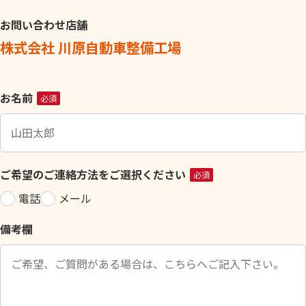
お問い合わせ店舗
株式会社 川原自動車整備工場
こ
お名前
必須
の
フ
ィ
ー
ご希望のご連絡方法をご選択ください
必須
ル
電話
メール
ド
は
備考欄
空
の
ま
ま
に