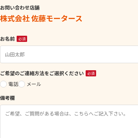
お問い合わせ店舗
株式会社 佐藤モータース
こ
お名前
必須
の
フ
ィ
ー
ご希望のご連絡方法をご選択ください
必須
ル
電話
メール
ド
は
備考欄
空
の
ま
ま
に