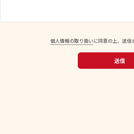
し
て
く
だ
さ
い
個人情報の取り扱い
に同意の上、送信
。