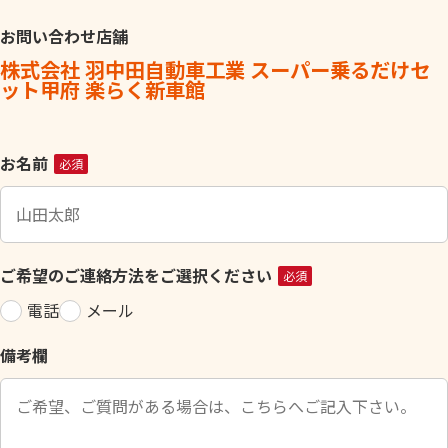
お問い合わせ店舗
株式会社 羽中田自動車工業 スーパー乗るだけセ
ット甲府 楽らく新車館
こ
お名前
必須
の
フ
ィ
ー
ご希望のご連絡方法をご選択ください
必須
ル
電話
メール
ド
は
備考欄
空
の
ま
ま