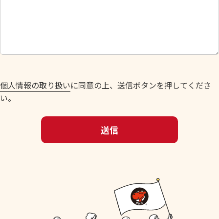
に
し
て
く
だ
さ
い
個人情報の取り扱い
に同意の上、送信ボタンを押してくださ
。
い。