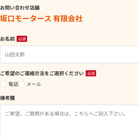
お問い合わせ店舗
坂口モータース 有限会社
こ
お名前
必須
の
フ
ィ
ー
ご希望のご連絡方法をご選択ください
必須
ル
電話
メール
ド
は
備考欄
空
の
ま
ま
に