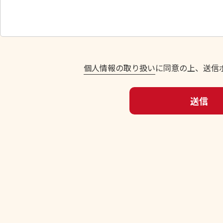
し
て
く
だ
さ
い
個人情報の取り扱い
に同意の上、送信
。