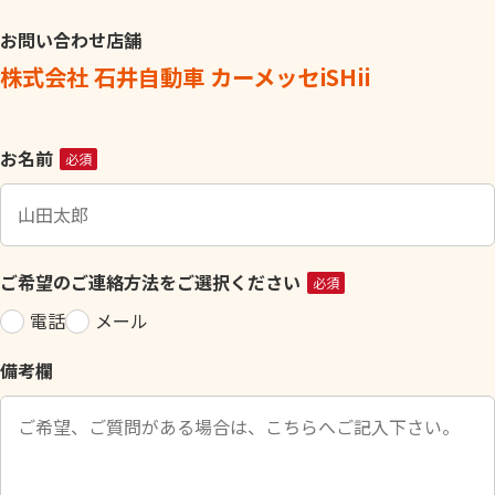
お問い合わせ店舗
株式会社 石井自動車 カーメッセiSHii
こ
お名前
必須
の
フ
ィ
ー
ご希望のご連絡方法をご選択ください
必須
ル
電話
メール
ド
は
備考欄
空
の
ま
ま
に