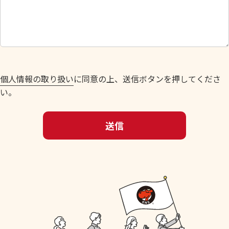
し
て
く
だ
さ
い
個人情報の取り扱い
に同意の上、送信ボタンを押してくださ
。
い。