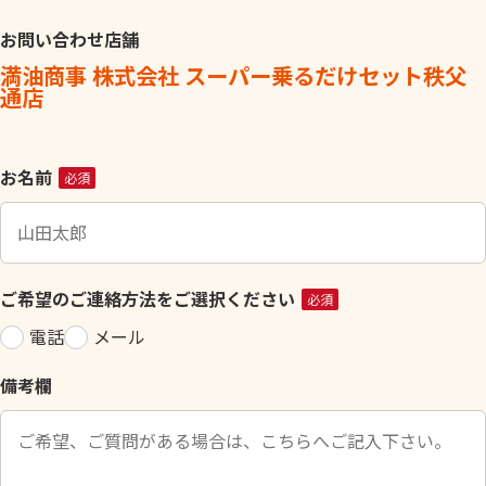
お問い合わせ店舗
満油商事 株式会社 スーパー乗るだけセット秩父
通店
こ
お名前
必須
の
フ
ィ
ー
ご希望のご連絡方法をご選択ください
必須
ル
電話
メール
ド
は
備考欄
空
の
ま
ま