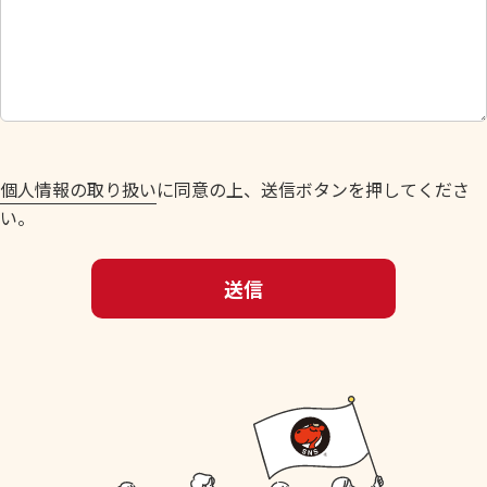
に
し
て
く
だ
さ
い
個人情報の取り扱い
に同意の上、送信ボタンを押してくださ
。
い。