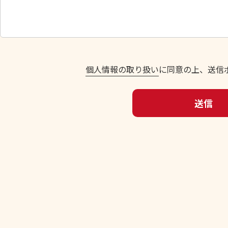
し
て
く
だ
さ
い
個人情報の取り扱い
に同意の上、送信
。