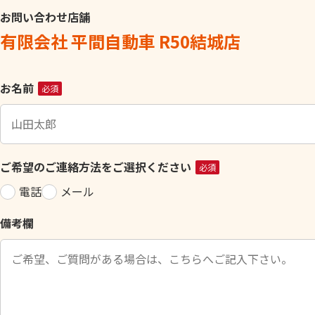
お問い合わせ店舗
有限会社 平間自動車 R50結城店
こ
お名前
必須
の
フ
ィ
ー
ご希望のご連絡方法をご選択ください
必須
ル
電話
メール
ド
は
備考欄
空
の
ま
ま
に