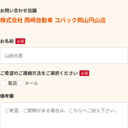
お問い合わせ店舗
株式会社 西崎自動車 コバック岡山円山店
こ
お名前
必須
の
フ
ィ
ー
ご希望のご連絡方法をご選択ください
必須
ル
電話
メール
ド
は
備考欄
空
の
ま
ま
に