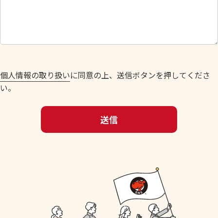
し
て
く
だ
さ
い
個人情報の取り扱い
に同意の上、送信ボタンを押してくださ
。
い。