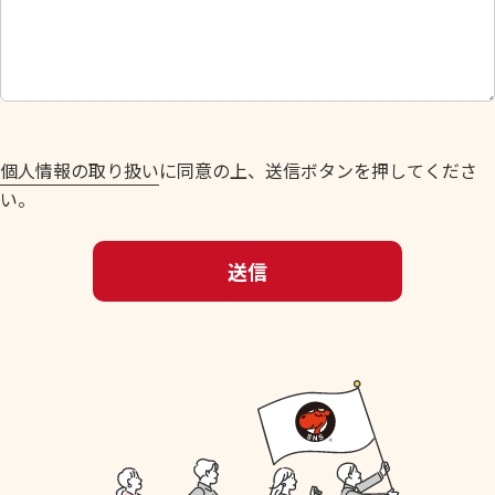
し
て
く
だ
さ
い
個人情報の取り扱い
に同意の上、送信ボタンを押してくださ
。
い。