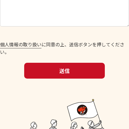
し
て
く
だ
さ
い
個人情報の取り扱い
に同意の上、送信ボタンを押してくださ
。
い。