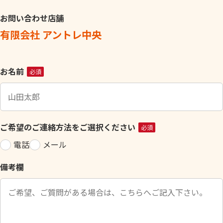
お問い合わせ店舗
有限会社 アントレ中央
こ
お名前
必須
の
フ
ィ
ー
ご希望のご連絡方法をご選択ください
必須
ル
電話
メール
ド
は
備考欄
空
の
ま
ま
に