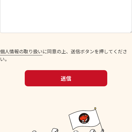
に
し
て
く
だ
さ
い
個人情報の取り扱い
に同意の上、送信ボタンを押してくださ
。
い。