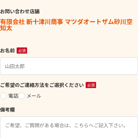
お問い合わせ店舗
有限会社 新十津川商事 マツダオートザム砂川空
知太
こ
お名前
必須
の
フ
ィ
ー
ご希望のご連絡方法をご選択ください
必須
ル
電話
メール
ド
は
備考欄
空
の
ま
ま