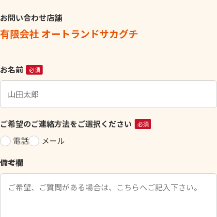
お問い合わせ店舗
有限会社 オートランドサカグチ
こ
お名前
必須
の
フ
ィ
ー
ご希望のご連絡方法をご選択ください
必須
ル
電話
メール
ド
は
備考欄
空
の
ま
ま
に