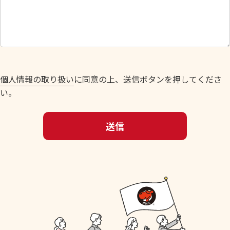
し
て
く
だ
さ
い
個人情報の取り扱い
に同意の上、送信ボタンを押してくださ
。
い。