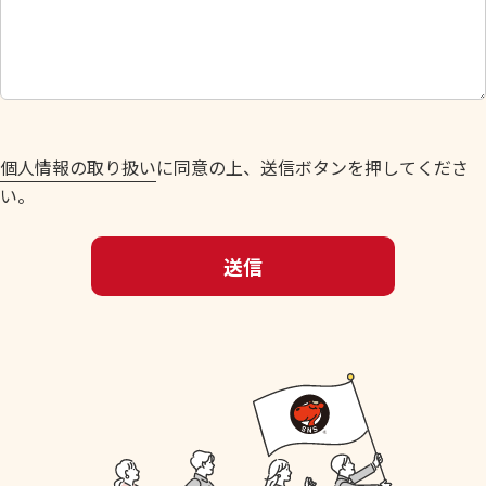
し
て
く
だ
さ
い
個人情報の取り扱い
に同意の上、送信ボタンを押してくださ
。
い。