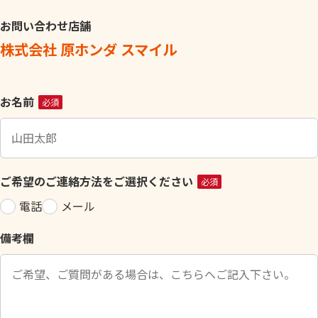
お問い合わせ店舗
株式会社 原ホンダ スマイル
こ
お名前
必須
の
フ
ィ
ー
ご希望のご連絡方法をご選択ください
必須
ル
電話
メール
ド
は
備考欄
空
の
ま
ま
に