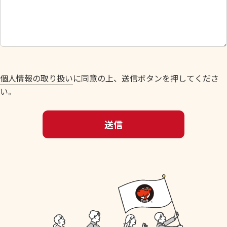
し
て
く
だ
さ
い
個人情報の取り扱い
に同意の上、送信ボタンを押してくださ
。
い。