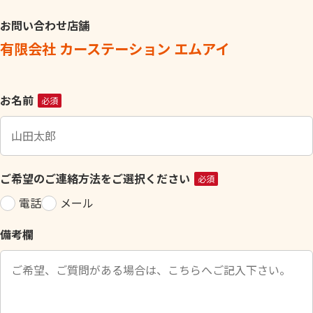
お問い合わせ店舗
有限会社 カーステーション エムアイ
こ
お名前
必須
の
フ
ィ
ー
ご希望のご連絡方法をご選択ください
必須
ル
電話
メール
ド
は
備考欄
空
の
ま
ま
に