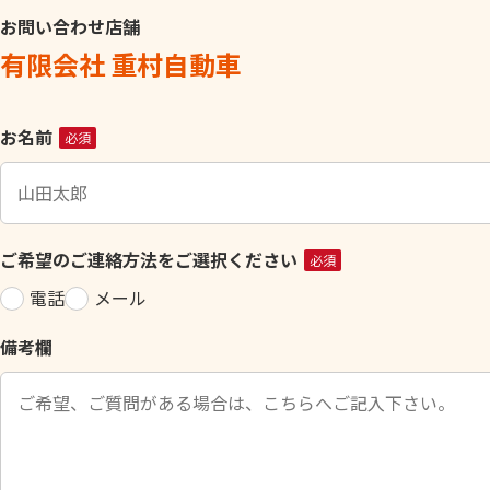
お問い合わせ店舗
有限会社 重村自動車
こ
お名前
必須
の
フ
ィ
ー
ご希望のご連絡方法をご選択ください
必須
ル
電話
メール
ド
は
備考欄
空
の
ま
ま
に