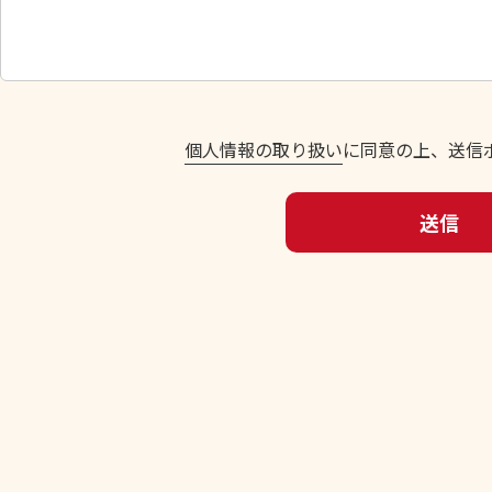
し
て
く
だ
さ
い
個人情報の取り扱い
に同意の上、送信
。