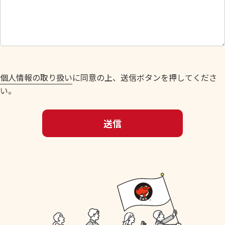
し
て
く
だ
さ
い
個人情報の取り扱い
に同意の上、送信ボタンを押してくださ
。
い。