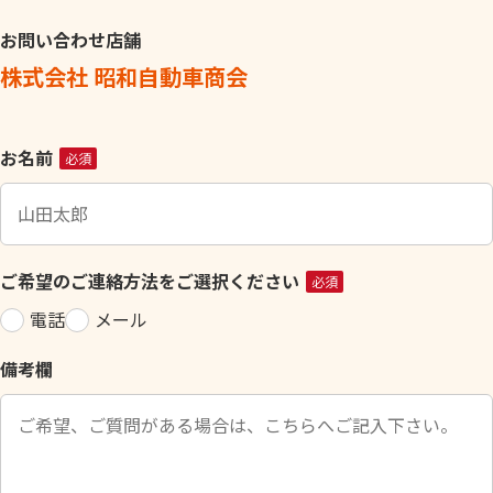
お問い合わせ店舗
株式会社 昭和自動車商会
こ
お名前
必須
の
フ
ィ
ー
ご希望のご連絡方法をご選択ください
必須
ル
電話
メール
ド
は
備考欄
空
の
ま
ま
に