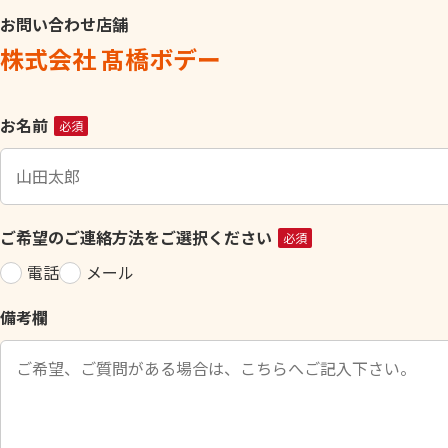
お問い合わせ店舗
株式会社 髙橋ボデー
こ
お名前
必須
の
フ
ィ
ー
ご希望のご連絡方法をご選択ください
必須
ル
電話
メール
ド
は
備考欄
空
の
ま
ま
に