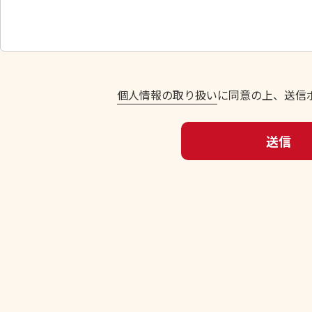
し
て
く
だ
さ
い
個人情報の取り扱い
に同意の上、送信
。