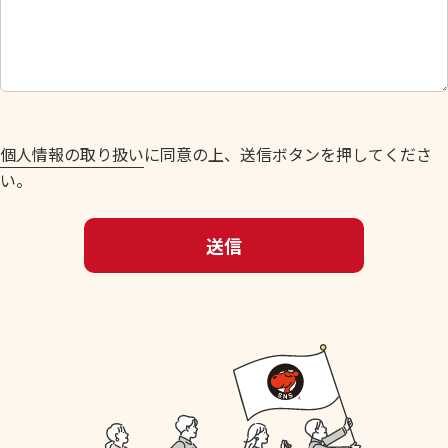
し
て
く
だ
さ
い
個人情報の取り扱い
に同意の上、送信ボタンを押してくださ
。
い。