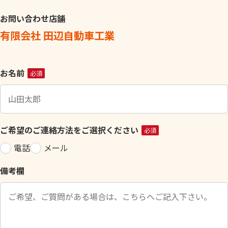
お問い合わせ店舗
有限会社 田辺自動車工業
こ
お名前
必須
の
フ
ィ
ー
ご希望のご連絡方法をご選択ください
必須
ル
電話
メール
ド
は
備考欄
空
の
ま
ま
に