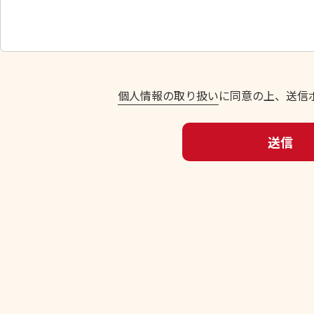
し
て
く
だ
さ
い
個人情報の取り扱い
に同意の上、送信
。