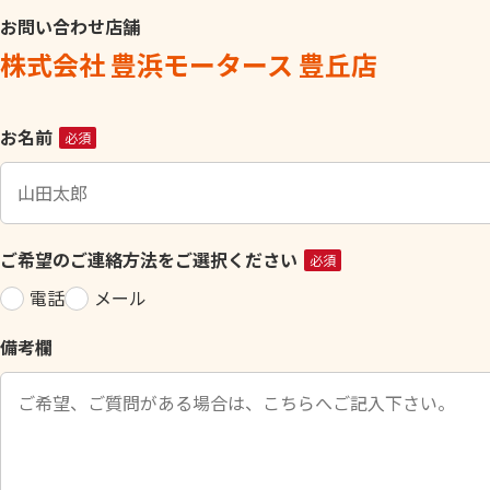
お問い合わせ店舗
株式会社 豊浜モータース 豊丘店
こ
お名前
必須
の
フ
ィ
ー
ご希望のご連絡方法をご選択ください
必須
ル
電話
メール
ド
は
備考欄
空
の
ま
ま
に