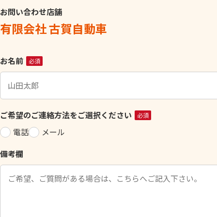
お問い合わせ店舗
有限会社 古賀自動車
こ
お名前
必須
の
フ
ィ
ー
ご希望のご連絡方法をご選択ください
必須
ル
電話
メール
ド
は
備考欄
空
の
ま
ま
に