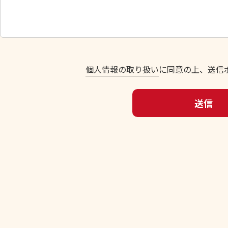
し
て
く
だ
さ
い
個人情報の取り扱い
に同意の上、送信
。