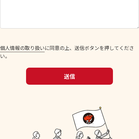
し
て
く
だ
さ
い
個人情報の取り扱い
に同意の上、送信ボタンを押してくださ
。
い。