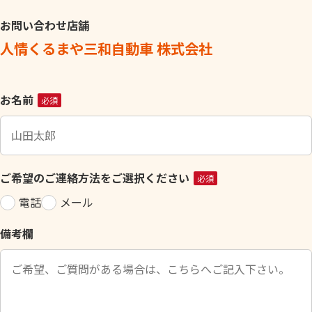
お問い合わせ店舗
人情くるまや三和自動車 株式会社
こ
お名前
必須
の
フ
ィ
ー
ご希望のご連絡方法をご選択ください
必須
ル
電話
メール
ド
は
備考欄
空
の
ま
ま
に