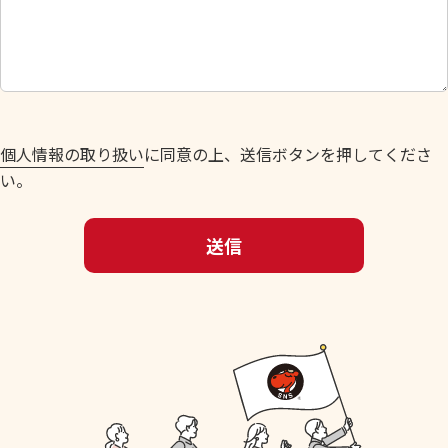
し
て
く
だ
さ
い
個人情報の取り扱い
に同意の上、送信ボタンを押してくださ
。
い。