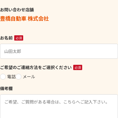
お問い合わせ店舗
豊橋自動車 株式会社
こ
お名前
必須
の
フ
ィ
ー
ご希望のご連絡方法をご選択ください
必須
ル
電話
メール
ド
は
備考欄
空
の
ま
ま
に