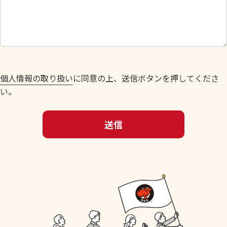
し
て
く
だ
さ
い
個人情報の取り扱い
に同意の上、送信ボタンを押してくださ
。
い。