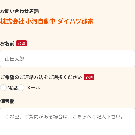
お問い合わせ店舗
株式会社 小河自動車 ダイハツ郡家
こ
お名前
必須
の
フ
ィ
ー
ご希望のご連絡方法をご選択ください
必須
ル
電話
メール
ド
は
備考欄
空
の
ま
ま
に