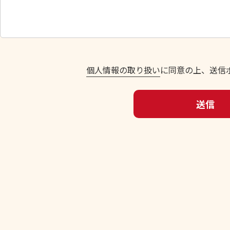
し
て
く
だ
さ
い
個人情報の取り扱い
に同意の上、送信
。