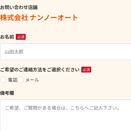
お問い合わせ店舗
株式会社 ナンノーオート
こ
お名前
必須
の
フ
ィ
ー
ご希望のご連絡方法をご選択ください
必須
ル
電話
メール
ド
は
備考欄
空
の
ま
ま
に