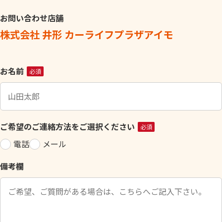
お問い合わせ店舗
株式会社 井形 カーライフプラザアイモ
こ
お名前
必須
の
フ
ィ
ー
ご希望のご連絡方法をご選択ください
必須
ル
電話
メール
ド
は
備考欄
空
の
ま
ま
に