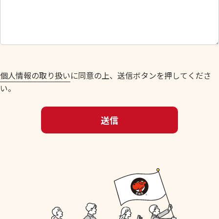
し
て
く
だ
さ
い
個人情報の取り扱い
に同意の上、送信ボタンを押してくださ
。
い。