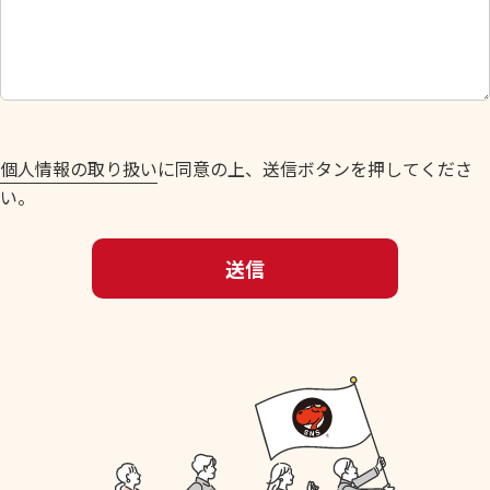
し
て
く
だ
さ
い
個人情報の取り扱い
に同意の上、送信ボタンを押してくださ
。
い。