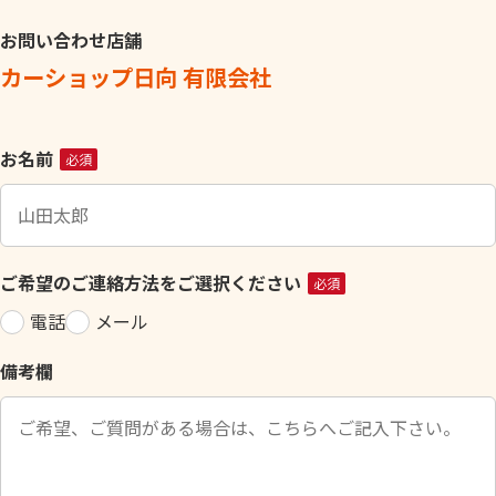
お問い合わせ店舗
カーショップ日向 有限会社
こ
お名前
必須
の
フ
ィ
ー
ご希望のご連絡方法をご選択ください
必須
ル
電話
メール
ド
は
備考欄
空
の
ま
ま
に