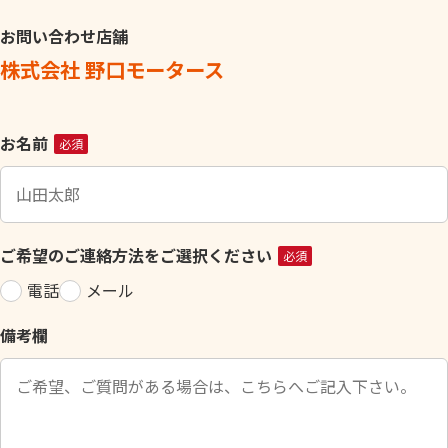
お問い合わせ店舗
株式会社 野口モータース
こ
お名前
必須
の
フ
ィ
ー
ご希望のご連絡方法をご選択ください
必須
ル
電話
メール
ド
は
備考欄
空
の
ま
ま
に