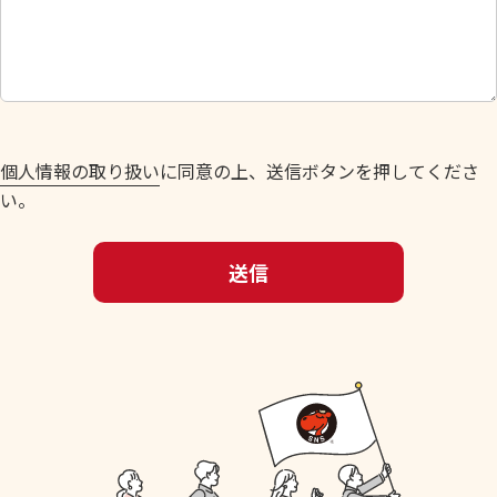
し
て
く
だ
さ
い
個人情報の取り扱い
に同意の上、送信ボタンを押してくださ
。
い。