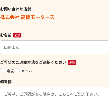
お問い合わせ店舗
株式会社 高橋モータース
こ
お名前
必須
の
フ
ィ
ー
ご希望のご連絡方法をご選択ください
必須
ル
電話
メール
ド
は
備考欄
空
の
ま
ま
に