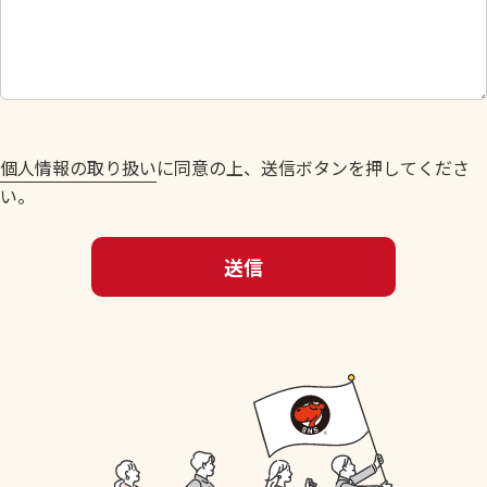
し
て
く
だ
さ
い
個人情報の取り扱い
に同意の上、送信ボタンを押してくださ
。
い。