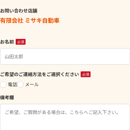
お問い合わせ店舗
有限会社 ミサキ自動車
こ
お名前
必須
の
フ
ィ
ー
ご希望のご連絡方法をご選択ください
必須
ル
電話
メール
ド
は
備考欄
空
の
ま
ま
に