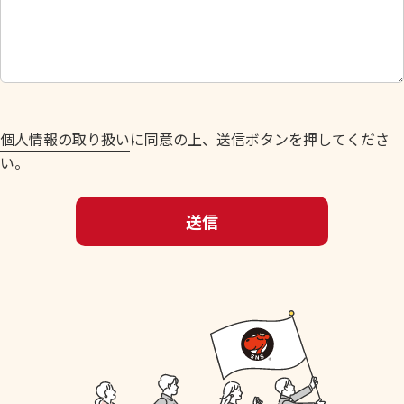
し
て
く
だ
さ
い
個人情報の取り扱い
に同意の上、送信ボタンを押してくださ
。
い。