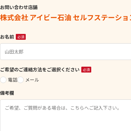
お問い合わせ店舗
株式会社 アイビー石油 セルフステーショ
こ
お名前
必須
の
フ
ィ
ー
ご希望のご連絡方法をご選択ください
必須
ル
電話
メール
ド
は
備考欄
空
の
ま
ま
に