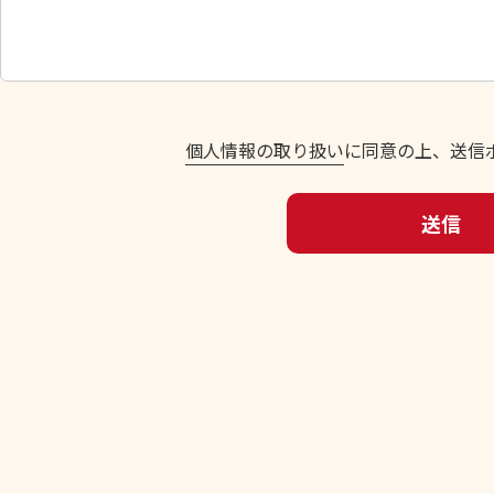
し
て
く
だ
さ
い
個人情報の取り扱い
に同意の上、送信
。