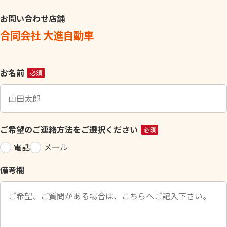
お問い合わせ店舗
合同会社 大進自動車
こ
お名前
必須
の
フ
ィ
ー
ご希望のご連絡方法をご選択ください
必須
ル
電話
メール
ド
は
備考欄
空
の
ま
ま
に