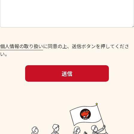
し
て
く
だ
さ
い
個人情報の取り扱い
に同意の上、送信ボタンを押してくださ
。
い。