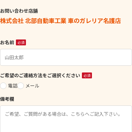
お問い合わせ店舗
株式会社 北部自動車工業 車のガレリア名護店
こ
お名前
必須
の
フ
ィ
ー
ご希望のご連絡方法をご選択ください
必須
ル
電話
メール
ド
は
備考欄
空
の
ま
ま
に