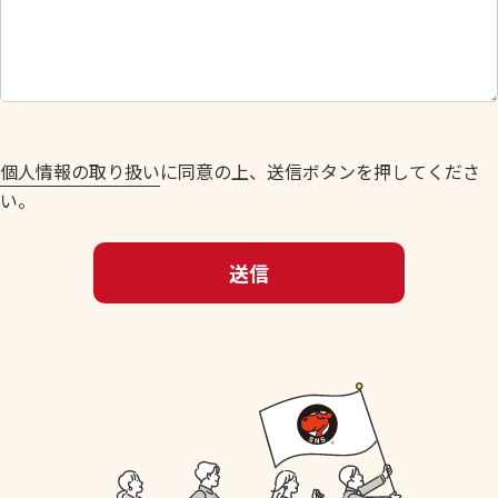
し
て
く
だ
さ
い
個人情報の取り扱い
に同意の上、送信ボタンを押してくださ
。
い。