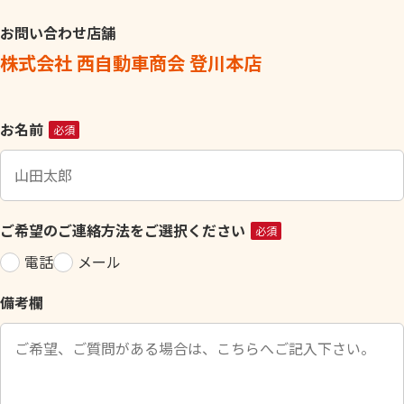
お問い合わせ店舗
株式会社 西自動車商会 登川本店
こ
お名前
必須
の
フ
ィ
ー
ご希望のご連絡方法をご選択ください
必須
ル
電話
メール
ド
は
備考欄
空
の
ま
ま
に