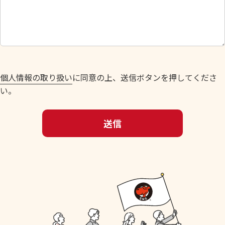
し
て
く
だ
さ
い
個人情報の取り扱い
に同意の上、送信ボタンを押してくださ
。
い。