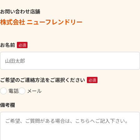
お問い合わせ店舗
株式会社 ニューフレンドリー
こ
お名前
必須
の
フ
ィ
ー
ご希望のご連絡方法をご選択ください
必須
ル
電話
メール
ド
は
備考欄
空
の
ま
ま
に