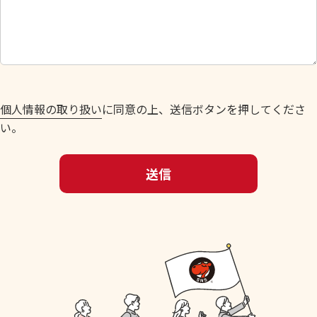
し
て
く
だ
さ
い
個人情報の取り扱い
に同意の上、送信ボタンを押してくださ
。
い。