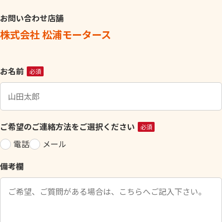
お問い合わせ店舗
株式会社 松浦モータース
こ
お名前
必須
の
フ
ィ
ー
ご希望のご連絡方法をご選択ください
必須
ル
電話
メール
ド
は
備考欄
空
の
ま
ま
に