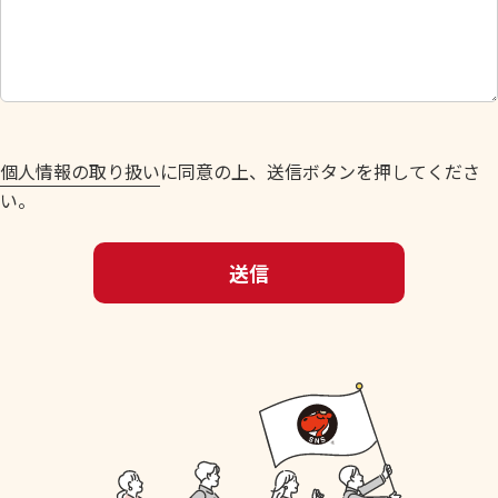
し
て
く
だ
さ
い
個人情報の取り扱い
に同意の上、送信ボタンを押してくださ
。
い。