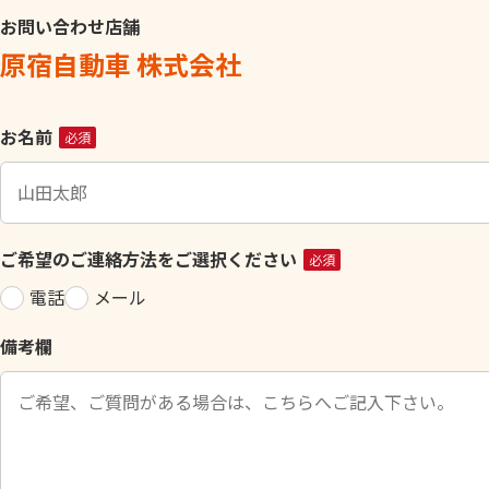
お問い合わせ店舗
原宿自動車 株式会社
こ
お名前
必須
の
フ
ィ
ー
ご希望のご連絡方法をご選択ください
必須
ル
電話
メール
ド
は
備考欄
空
の
ま
ま
に