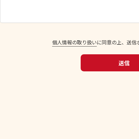
し
て
く
だ
さ
い
個人情報の取り扱い
に同意の上、送信
。