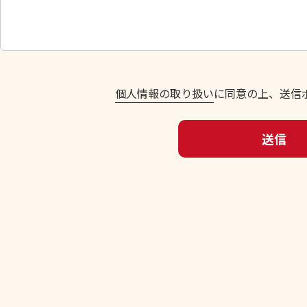
し
て
く
だ
さ
い
個人情報の取り扱い
に同意の上、送信
。