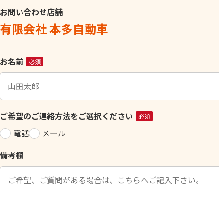
お問い合わせ店舗
有限会社 本多自動車
こ
お名前
必須
の
フ
ィ
ー
ご希望のご連絡方法をご選択ください
必須
ル
電話
メール
ド
は
備考欄
空
の
ま
ま
に